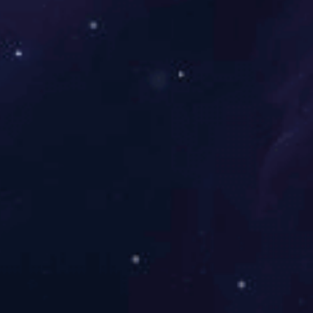
官方网站既有单刷
因素之一
2019-04-01
双刷擦地机的
随意科技的不断
2019-04-01