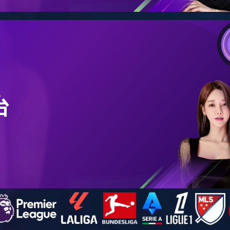
6HS多功能紧凑型城市清扫车成功入驻西安