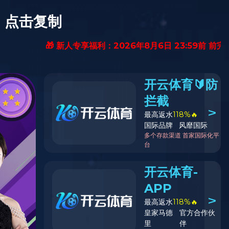
400-960-5506

咨询热线：
讯