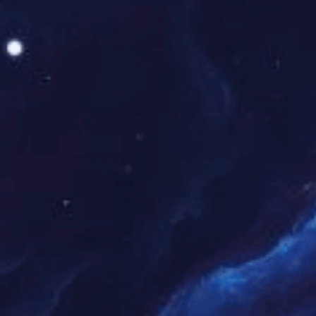
格合不合理，主要应该从机器配件和清洗效率两方面来看： 手推式官方网站 的
多少钱？
钱一台？手推式刷地车性价比高不高？手推式刷地车顾名思义是采用人力