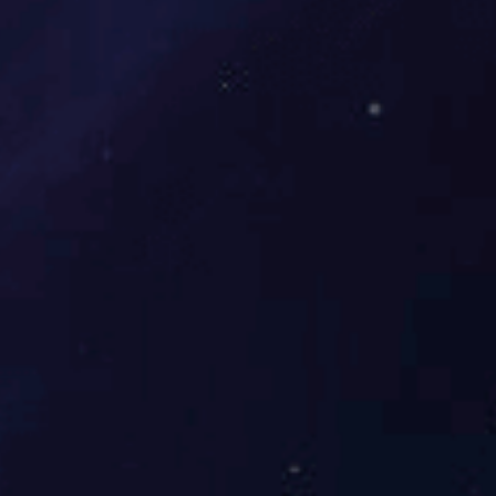
也有双刷，通常对于同一款官方网站来， 双刷官方网站价格 会高于单
使用成本
发展，如今，许多公司企业的清洁工作都已采用双刷擦地机操作，不再像