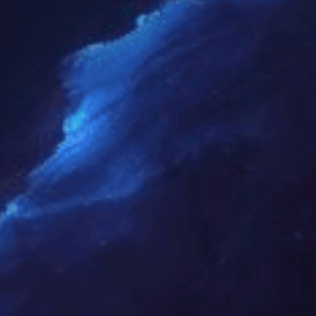
 配件 ： 1、刷盘 。好的 刷 盘在 清洗地面 时能 发挥出更好
查看详情
为主要操作对象的一款比较原始的洗地设备。 相对于全自动刷地
查看详情