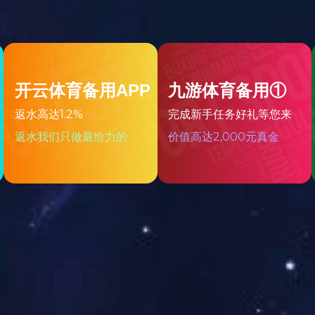
断提高，清洁设备市场发生了很大的变化，扫地车代替繁重的人力清扫是一个必
40多年历史美
方网站如何做日常保养
站 被 广泛用于奥运场馆、市政、城铁、机场、净化车间、食品加工、