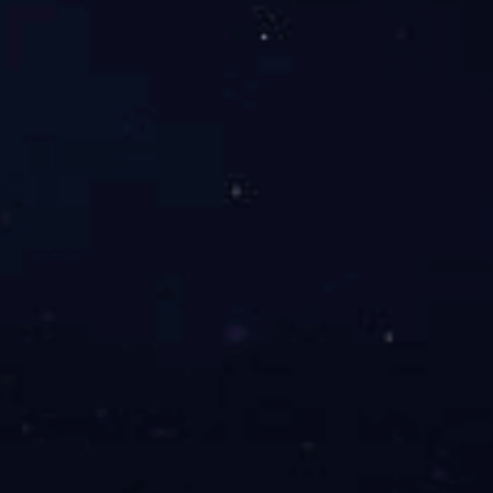
查看详情
0-5506