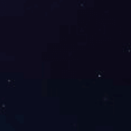
刷官方网站。但是，需要注意的是，刷盘只是官方网站价格最终决定
查看详情
传统那样完全依赖人力。企业的管理者明显感觉到现今社会的人力